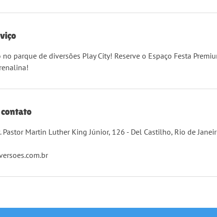
viço
o no parque de diversões Play City! Reserve o Espaço Festa Premiu
renalina!
 contato
 Pastor Martin Luther King Júnior, 126 - Del Castilho, Rio de Janeiro
versoes.com.br