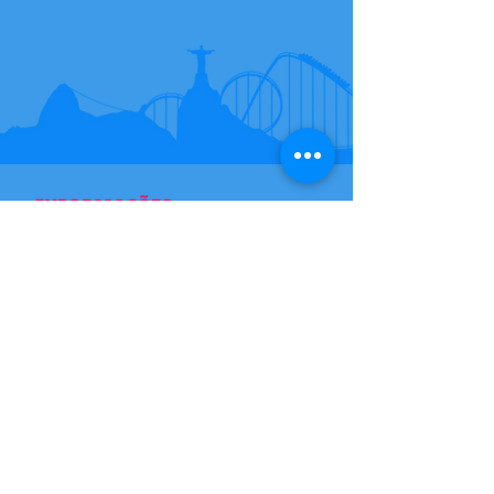
INFORMAÇÕES
Av. Pastor Martin Luther King
Jr.-Del Castilho Rio de Janeiro,
Rj
​(21)
3512-9798
sac@playcitydiversoes.com.br
Razão Social: Play City -
CNPJ:
74.055.724
/0001-79