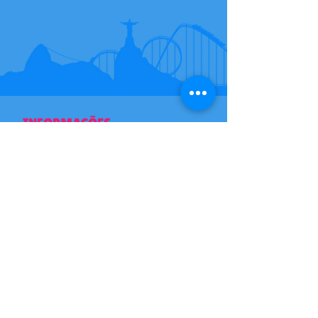
INFORMAÇÕES
Av. Pastor Martin Luther King
Jr.-Del Castilho Rio de Janeiro,
Rj
​(21)
3512-9798
sac@playcitydiversoes.com.br
Razão Social: Play City -
CNPJ:
74.055.724
/0001-79